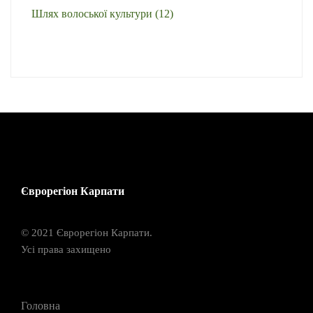
Шлях волоської культури
(12)
Єврорегіон Карпати
© 2021 Єврорегіон Карпати.
Усі права захищено
Головна