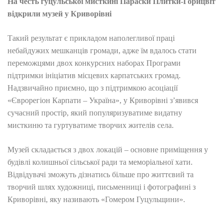
На честь гуцульської мисткині Параски Плитки-Горицвіт
відкрили музей у Криворівні
Такий результат є прикладом наполегливої праці
небайдужих мешканців громади, адже їм вдалось стати
переможцями двох конкурсних наборах Програми
підтримки ініціатив місцевих карпатських громад.
Надзвичайно приємно, що з підтримкою асоціації
«Єврорегіон Карпати – Україна», у Криворівні з’явився
сучасний простір, який популяризуватиме видатну
мисткиню та гуртуватиме творчих жителів села.
Музей складається з двох локацій – основне приміщення у
будівлі колишньої сільської ради та меморіальної хати.
Відвідувачі зможуть дізнатись більше про життєвий та
творчий шлях художниці, письменниці і фотографині з
Криворівні, яку називають «Гомером Гуцульщини».