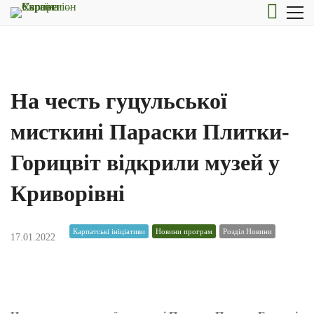
На честь гуцульської
мисткині Параски Плитки-
Горицвіт відкрили музей у
Криворівні
Карпатські ініціативи
Новини програм
Розділ Новини
17.01.2022