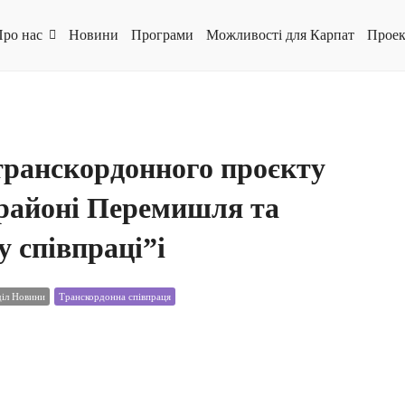
ро нас
Новини
Програми
Можливості для Карпат
Проек
транскордонного проєкту
 районі Перемишля та
 співпраці”і
діл Новини
Транскордонна співпраця