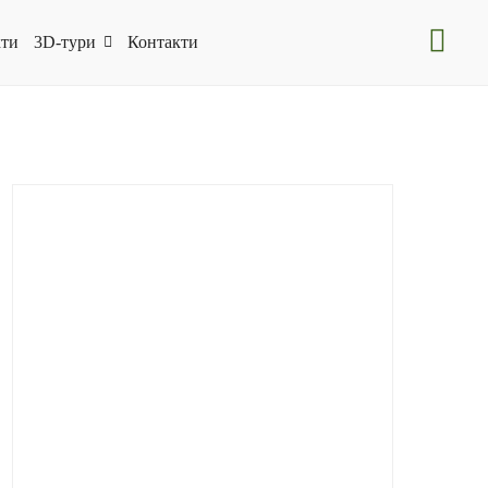
ти
3D-тури
Контакти
CBCPilgrim
(15)
Folk-Art
(6)
Folk-Art
(7)
HeritageWinemaking
(9)