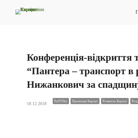
П
Конференція-відкриття 
“Пантера – транспорт в
Нижанкович за спадщину
PaNTHer
Промоція Карпат
Розвиток Карпат
Роз
18.12.2018