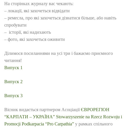
На сторінках журналу вас чекають:
–
локації, які захочеться відвідати
–
ремесла, про які захочеться дізнатися більше, або навіть
спробувати
–
історії, які надихають
–
фото, які захочеться оживити
Ділимося посиланнями на усі три і бажаємо приємного
читання!
Випуск 1
Випуск 2
Випуск 3
Вісник видається партнером Асоціації
ЄВРОРЕГІОН
“КАРПАТИ – УКРАЇНА”
Stowarzyszenie na Rzecz Rozwoju i
Promocji Podkarpacia “Pro Carpathia”
у рамках спільного