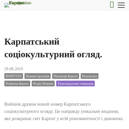
Карпатський
соціокультурний огляд.
29.08.2019
ROSETTES
Новини проектів
Промоція Карпат
Результати
Розвиток Карпат
Розділ Новини
Транскордонна співпраця
Вийшов друком новий номер Карпатського
соціокультурного огляду. Це направду унікальне видання,
яке розкриває світ Карпат у всій різноманітності і дивовижі.