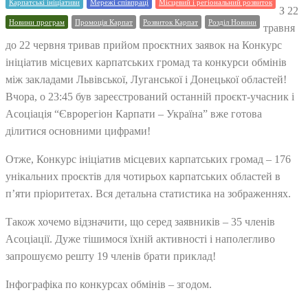
Карпатські ініціативи
Мережі співпраці
Місцевий і регіональний розвиток
З 22
Новини програм
Промоція Карпат
Розвиток Карпат
Розділ Новини
травня
до 22 червня тривав прийом проєктних заявок на Конкурс
ініціатив місцевих карпатських громад та конкурси обмінів
між закладами Львівської, Луганської і Донецької областей!
Вчора, о 23:45 був зареєстрований останній проєкт-учасник і
Асоціація “Єврорегіон Карпати – Україна” вже готова
ділитися основними цифрами!
Отже, Конкурс ініціатив місцевих карпатських громад – 176
унікальних проєктів для чотирьох карпатських областей в
п’яти пріоритетах. Вся детальна статистика на зображеннях.
Також хочемо відзначити, що серед заявників – 35 членів
Асоціації. Дуже тішимося їхній активності і наполегливо
запрошуємо решту 19 членів брати приклад!
Інфографіка по конкурсах обмінів – згодом.