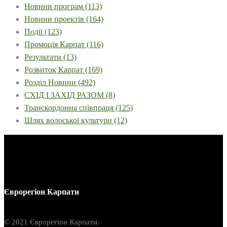
Новини програм
(113)
Новини проектів
(164)
Події
(123)
Промоція Карпат
(116)
Результати
(13)
Розвиток Карпат
(169)
Розділ Новини
(492)
СХІД І ЗАХІД РАЗОМ
(8)
Транскордонна співпраця
(125)
Шлях волоської культури
(12)
Єврорегіон Карпати
© 2021 Єврорегіон Карпати.