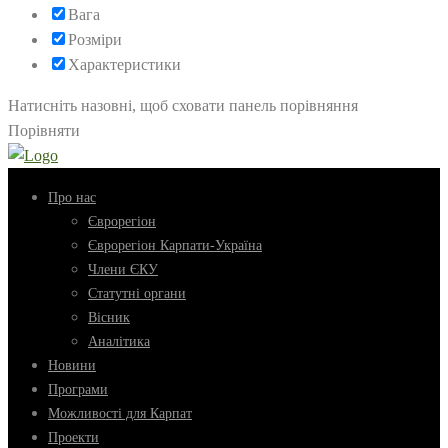
Вага
Розміри
Характеристики
Натисніть назовні, щоб сховати панель порівняння
Порівняти
Про нас
Єврорегіон
Єврорегіон Карпати-Україна
Члени ЄКУ
Статутні органи
Вісник
Аналітика
Новини
Програми
Можливості для Карпат
Проекти