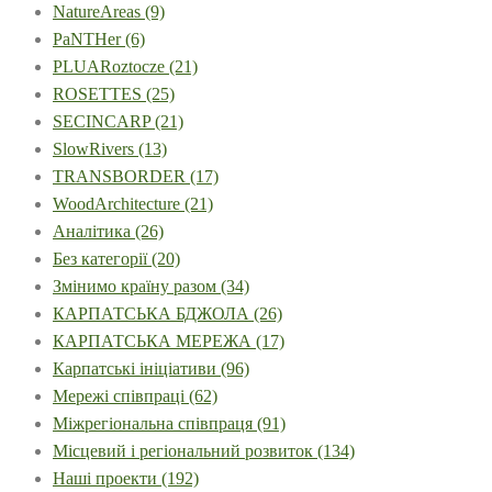
NatureAreas
(9)
PaNTHer
(6)
PLUARoztocze
(21)
ROSETTES
(25)
SECINCARP
(21)
SlowRivers
(13)
TRANSBORDER
(17)
WoodArchitecture
(21)
Аналітика
(26)
Без категорії
(20)
Змінимо країну разом
(34)
КАРПАТСЬКА БДЖОЛА
(26)
КАРПАТСЬКА МЕРЕЖА
(17)
Карпатські ініціативи
(96)
Мережі співпраці
(62)
Міжрегіональна співпраця
(91)
Місцевий і регіональний розвиток
(134)
Наші проекти
(192)