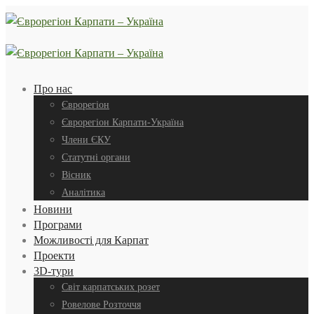
Про нас
Єврорегіон
Єврорегіон Карпати-Україна
Члени ЄКУ
Статутні органи
Вісник
Аналітика
Новини
Програми
Можливості для Карпат
Проекти
3D-тури
Світ карпатських розет
Ровелове Розточчя