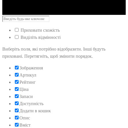
Приховати схожість
Виділіть відмінності
Виберіть поля, які потрібно відобразити. Інші будуть
приховані. Перетягніть, щоб змінити порядок.
Зображення
Артикул
Рейтинг
Ціна
Запаси
Доступність
Додати в кошик
Опис
Вміст