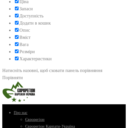
Ціна
Запаси
Доступність
Додати в кошик
Опис
Вміст
Вага
Розміри
Характеристики
Натисніть назовні, щоб сховати панель порівняння
Порівняти
Про нас
Єврорегіон
Єврорегіон Карпати-Україна