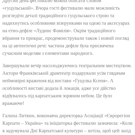
Другий день фестивалю можна описати словом
«гуцульський». Вчора гості фестивалю мали можливість
розгледіти деталі традиційного гуцульського строю та
надихнутись особливими візерунками на одежі та аксесуарах
на етно-дефіле «Лудинє Фамілія». Окрім традиційного
вбрання та прикрас, продемонстрували також і новий погляд
на ці автентичні речі: частина дефіле була присвячена
сучасним моделям з елементами народного.
Завершували вечір насолоджуючись театральним мистецтвом.
Актори Франківський драмтеатр подарували усім глядачам
неймовірні враження від вистави «Гуцулка Ксеня». А
особливості виставі додала й локація, адже усе дійство
відбувалось під карпатським зоряним небом. Це було
вражаюче!
Галина Литвин, виконавча директорка Асоціації «Єврорегіон
Карпати – Україна» та ініціаторка фестивалю зазначила: «Коли
я задумувала Дні Карпатської культури – хотіла, щоб цей захід