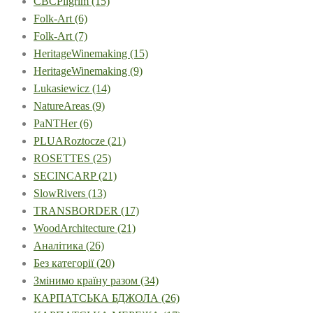
CBCPilgrim
(15)
Folk-Art
(6)
Folk-Art
(7)
HeritageWinemaking
(15)
HeritageWinemaking
(9)
Lukasiewicz
(14)
NatureAreas
(9)
PaNTHer
(6)
PLUARoztocze
(21)
ROSETTES
(25)
SECINCARP
(21)
SlowRivers
(13)
TRANSBORDER
(17)
WoodArchitecture
(21)
Аналітика
(26)
Без категорії
(20)
Змінимо країну разом
(34)
КАРПАТСЬКА БДЖОЛА
(26)