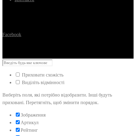
Facebook
Приховати схожість
Виділіть відмінності
Виберіть поля, які потрібно відобразити. Інші будуть
приховані. Перетягніть, щоб змінити порядок.
Зображення
Артикул
Рейтинг