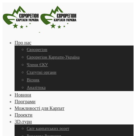
Про нас
Єврорегіон
Єврорегіон Карпати-Україна
Члени ЄКУ
Статутні органи
Вісник
Аналітика
Новини
Програми
Можливості для Карпат
Проекти
3D-тури
Світ карпатських розет