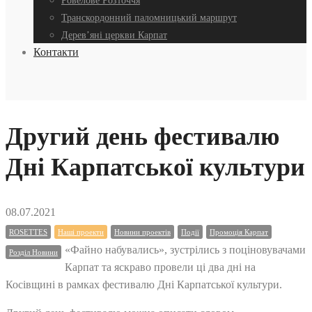
Ровелове Розточчя
Транскордонний паломницький маршрут
Дерев’яні церкви Карпат
Контакти
Другий день фестивалю
Дні Карпатської культури
08.07.2021
ROSETTES
Наші проекти
Новини проектів
Події
Промоція Карпат
«Файно набувались», зустрілись з поціновувачами
Розділ Новини
Карпат та яскраво провели ці два дні на
Косівщині в рамках фестивалю Дні Карпатської культури.