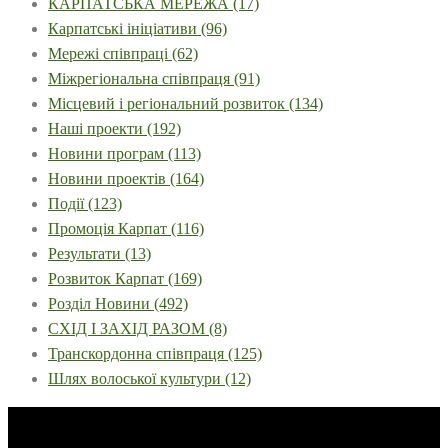
КАРПАТСЬКА МЕРЕЖА
(17)
Карпатські ініціативи
(96)
Мережі співпраці
(62)
Міжрегіональна співпраця
(91)
Місцевий і регіональний розвиток
(134)
Наші проекти
(192)
Новини програм
(113)
Новини проектів
(164)
Події
(123)
Промоція Карпат
(116)
Результати
(13)
Розвиток Карпат
(169)
Розділ Новини
(492)
СХІД І ЗАХІД РАЗОМ
(8)
Транскордонна співпраця
(125)
Шлях волоської культури
(12)