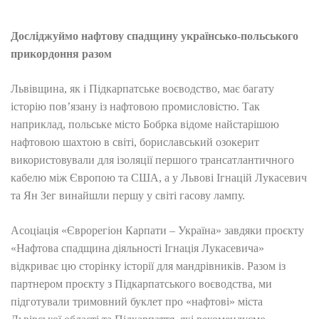
Досліджуймо нафтову спадщину українсько-польського
прикордоння разом
Львівщина, як і Підкарпатське воєводство, має багату
історію пов’язану із нафтовою промисловістю. Так
наприклад, польське місто Бобрка відоме найстарішою
нафтовою шахтою в світі, бориславський озокерит
використовували для ізоляції першого трансатлантичного
кабелю між Європою та США, а у Львові Ігнацій Лукасевич
та Ян Зег винайшли першу у світі гасову лампу.
Асоціація «Єврорегіон Карпати – Україна» завдяки проєкту
«Нафтова спадщина діяльності Ігнація Лукасевича»
відкриває цю сторінку історії для мандрівників. Разом із
партнером проєкту з Підкарпатського воєводства, ми
підготували тримовний буклет про «нафтові» міста