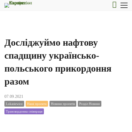
Досліджуймо нафтову
спадщину українсько-
польського прикордоння
разом
07.09.2021
Lukasiewicz
Наші проекти
Новини проектів
Розділ Новини
Транскордонна співпраця