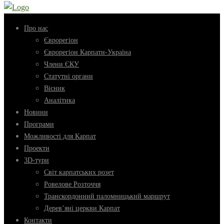
Про нас
Єврорегіон
Єврорегіон Карпати-Україна
Члени ЄКУ
Статутні органи
Вісник
Аналітика
Новини
Програми
Можливості для Карпат
Проекти
3D-тури
Світ карпатських розет
Ровелове Розточчя
Транскордонний паломницький маршрут
Дерев’яні церкви Карпат
Контакти