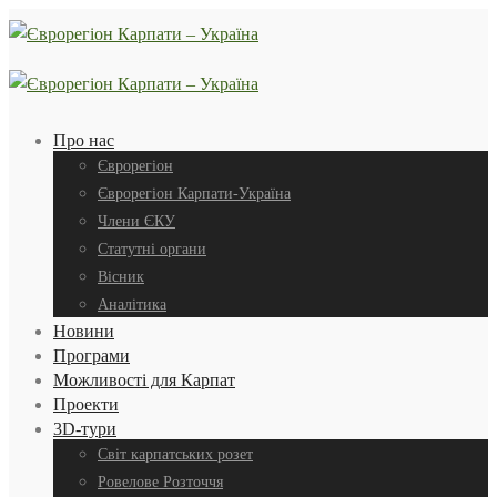
Про нас
Єврорегіон
Єврорегіон Карпати-Україна
Члени ЄКУ
Статутні органи
Вісник
Аналітика
Новини
Програми
Можливості для Карпат
Проекти
3D-тури
Світ карпатських розет
Ровелове Розточчя