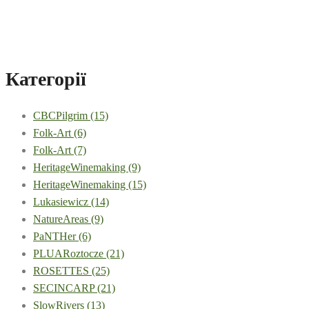
Категорії
CBCPilgrim
(15)
Folk-Art
(6)
Folk-Art
(7)
HeritageWinemaking
(9)
HeritageWinemaking
(15)
Lukasiewicz
(14)
NatureAreas
(9)
PaNTHer
(6)
PLUARoztocze
(21)
ROSETTES
(25)
SECINCARP
(21)
SlowRivers
(13)