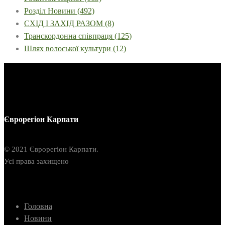
Розділ Новини
(492)
СХІД І ЗАХІД РАЗОМ
(8)
Транскордонна співпраця
(125)
Шлях волоської культури
(12)
Єврорегіон Карпати
© 2021 Єврорегіон Карпати.
Усі права захищено
Головна
Новини