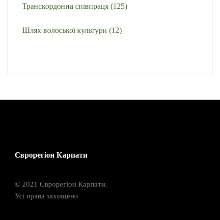
Транскордонна співпраця
(125)
Шлях волоської культури
(12)
Єврорегіон Карпати
© 2021 Єврорегіон Карпати.
Усі права захищено