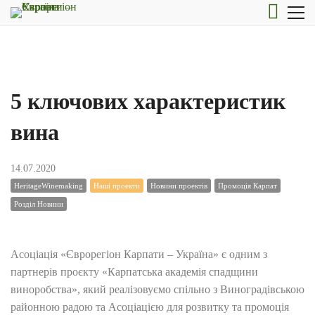
5 ключових характеристик
вина
14.07.2020
HeritageWinemaking
Наші проекти
Новини проектів
Промоція Карпат
Розділ Новини
Асоціація «Єврорегіон Карпати – Україна» є одним з
партнерів проєкту «Карпатська академія спадщини
виноробства», який реалізовуємо спільно з Виноградівською
районною радою та Асоціацією для розвитку та промоція