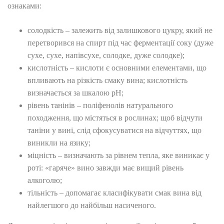
ознаками:
солодкість – залежить від залишкового цукру, який не
перетворився на спирт під час ферментації соку (дуже
сухе, сухе, напівсухе, солодке, дуже солодке);
кислотність – кислоти є основними елементами, що
впливають на різкість смаку вина; кислотність
визначається за шкалою рН;
рівень танінів – поліфенолів натурального
походження, що містяться в рослинах; щоб відчути
таніни у вині, слід сфокусуватися на відчуттях, що
виникли на язику;
міцність – визначають за рівнем тепла, яке виникає у
роті: «гаряче» вино завжди має вищий рівень
алкоголю;
тільність – допомагає класифікувати смак вина від
найлегшого до найбільш насиченого.