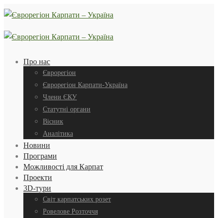
Про нас
Єврорегіон
Єврорегіон Карпати-Україна
Члени ЄКУ
Статутні органи
Вісник
Аналітика
Новини
Програми
Можливості для Карпат
Проекти
3D-тури
Світ карпатських розет
Ровелове Розточчя