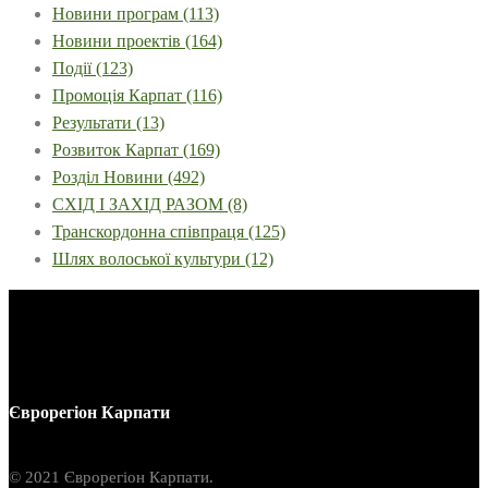
Новини програм
(113)
Новини проектів
(164)
Події
(123)
Промоція Карпат
(116)
Результати
(13)
Розвиток Карпат
(169)
Розділ Новини
(492)
СХІД І ЗАХІД РАЗОМ
(8)
Транскордонна співпраця
(125)
Шлях волоської культури
(12)
Єврорегіон Карпати
© 2021 Єврорегіон Карпати.