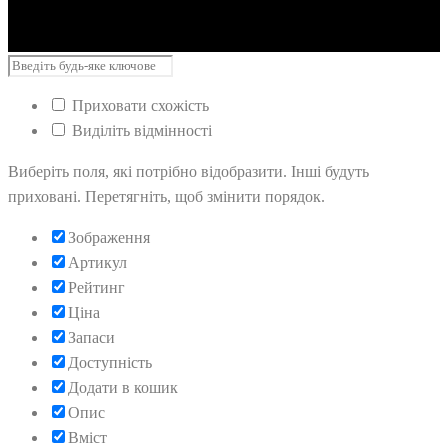
Приховати схожість
Виділіть відмінності
Виберіть поля, які потрібно відобразити. Інші будуть
приховані. Перетягніть, щоб змінити порядок.
Зображення
Артикул
Рейтинг
Ціна
Запаси
Доступність
Додати в кошик
Опис
Вміст