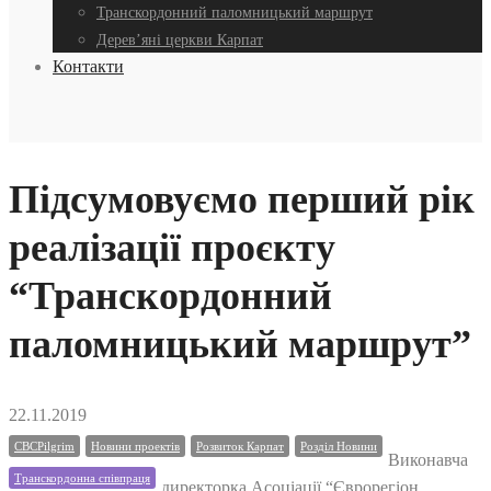
Транскордонний паломницький маршрут
Дерев’яні церкви Карпат
Контакти
Підсумовуємо перший рік
реалізації проєкту
“Транскордонний
паломницький маршрут”
22.11.2019
CBCPilgrim
Новини проектів
Розвиток Карпат
Розділ Новини
Виконавча
Транскордонна співпраця
директорка Асоціації “Єврорегіон