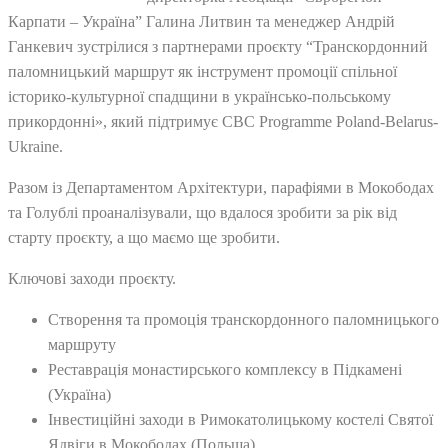
Карпати – Україна” Галина Литвин та менеджер Андрій
Ганкевич зустрілися з партнерами проєкту “Транскордонний
паломницький маршрут як інструмент промоції спільної
історико-культурної спадщини в українсько-польському
прикордонні», який підтримує CBC Programme Poland-Belarus-
Ukraine.
Разом із Департаментом Архітектури, парафіями в Мокободах
та Голублі проаналізували, що вдалося зробити за рік від
старту проєкту, а що маємо ще зробити.
Ключові заходи проєкту.
Створення та промоція транскордонного паломницького
маршруту
Реставрація монастирського комплексу в Підкамені
(Україна)
Інвестиційні заходи в Римокатолицькому костелі Святої
Ядвіги в Мокободах (Польща)