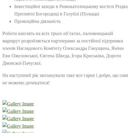
Інвестиційні заходи в Римокатолицькому костелі Різдва
Пресвятої Богородиці в Голублі (Польща)
Промоційна діяльність
Роботи киплять на всіх трьох об’єктах, паломницький
маршрут розробляється партнерами за постійної підтримки
членів Наглядового Комітету Олександра Ганущина, Яніни
Еви Ожеловської, Євгена Шведа, Ігора Криськіва, Дороти
Дмовскої-Пачускої.
На наступний рік запланували таке все гарне і добре, що самі
не можемо дочекатися!