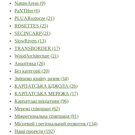
NatureAreas
(9)
PaNTHer
(6)
PLUARoztocze
(21)
ROSETTES
(25)
SECINCARP
(21)
SlowRivers
(13)
TRANSBORDER
(17)
WoodArchitecture
(21)
Аналітика
(26)
Без категорії
(20)
Змінимо країну разом
(34)
КАРПАТСЬКА БДЖОЛА
(26)
КАРПАТСЬКА МЕРЕЖА
(17)
Карпатські ініціативи
(96)
Мережі співпраці
(62)
Міжрегіональна співпраця
(91)
Місцевий і регіональний розвиток
(134)
Наші проекти
(192)