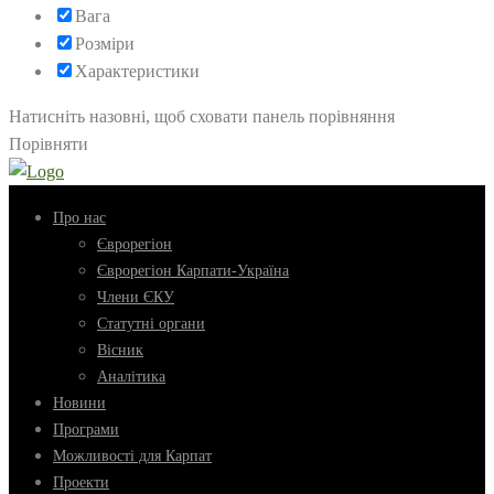
Вага
Розміри
Характеристики
Натисніть назовні, щоб сховати панель порівняння
Порівняти
Про нас
Єврорегіон
Єврорегіон Карпати-Україна
Члени ЄКУ
Статутні органи
Вісник
Аналітика
Новини
Програми
Можливості для Карпат
Проекти