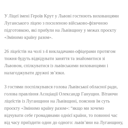
У Ліцеї імені Героїв Крут у Львові гостюють вихованцями
Луганського ліцею з посиленою військово-фізичною
підготовкою, які прибули на Львівщину у межах проєкту
«Змінимо країну разом».
26 ліцеїстів на чолі з 4 викладачами-офіцерами протягом
тижня будуть відвідувати заняття та знайомитися зі
Львовом, спілкуватися із львівськими вихованцями і
налагоджувати дружні зв’язки.
З гостями поспілкувався голова Львівської обласної ради,
голова правління Асоціації Олександр Ганущин. Вітаючи
ліцеїстів із Луганщини на Львівщині, пояснив їм суть
проєкту «Змінимо країну разом»: “якщо ми хочемо
відчувати себе громадянами однієї країни, то повинні час
від часу приїздити один до одного: львів’яни на Луганщину,