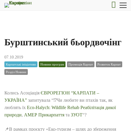
Бурштинський бьордвочінг
07.10.2019
Карпатські ініціативи
Новини програм
Промоція Карпат
Розвиток Карпат
Розділ Новини
Колись Асоціація
ЄВРОРЕГІОН “КАРПАТИ –
УКРАЇНА”
запитувала “
⁉️
Чи любите ви птахів так, як
люблять їх
Eco-Halych: Wildlife Rehab Реабілітація дикої
природи
,
АМЕР Прикарпаття
та
ЗУОТ
“?
📌
В рамках проєкту «Еко-туризм – шлях до збереження