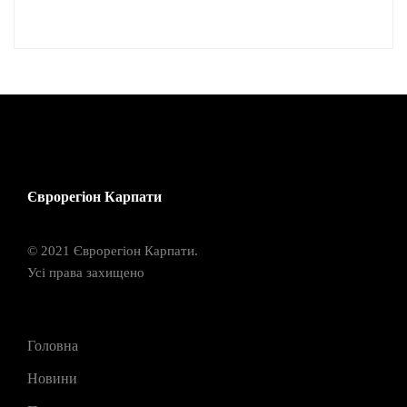
Єврорегіон Карпати
© 2021 Єврорегіон Карпати.
Усі права захищено
Головна
Новини