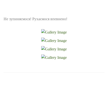
Не зупиняємося! Рухаємося впевнено!