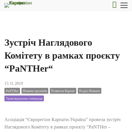
Зустріч Наглядового
Комітету в рамках проєкту
“PaNTHer“
15.11.2019
PaNTHer
Новини проектів
Розвиток Карпат
Розділ Новини
Транскордонна співпраця
Асоціація “Єврорегіон Карпати-Україна” провела зустріч
Наглядового Комітету в рамках проєкту “PaNTHer –