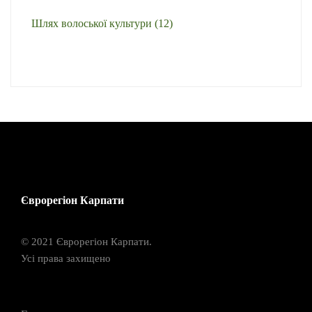
Шлях волоської культури
(12)
Єврорегіон Карпати
© 2021 Єврорегіон Карпати.
Усі права захищено