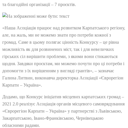
та благодійні організації – 7 проєктів.
«Наша Асоціація працює над розвитком Карпатського регіону,
але, на жаль, ми не можемо знати про потреби кожної з
громад. Саме в цьому полягає цінність Конкурсу – це рівна
можливість як для розвинених міст, так і для невеличких
гірських сіл вирішити проблеми, з якими вони стикаються
щодня. Завдяки проєктам, ми можемо почути про ці потреби і
допомогти з їх вирішенням у вигляді грантів», – зазначає
Галина Литвин, виконавча директорка Асоціації «Єврорегіон
Карпати – Україна».
Додамо, що Конкурс ініціатив місцевих карпатських громад –
2021 2.0 реалізує Асоціація органів місцевого самоврядування
«Єврорегіон Карпати – Україна» у партнерстві з Львівською,
Закарпатською, Івано-Франківською, Чернівецькою
обласними радами.