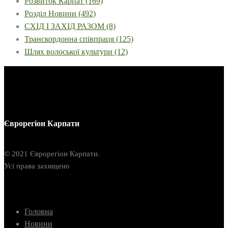
Розвиток Карпат
(169)
Розділ Новини
(492)
СХІД І ЗАХІД РАЗОМ
(8)
Транскордонна співпраця
(125)
Шлях волоської культури
(12)
Єврорегіон Карпати
© 2021 Єврорегіон Карпати.
Усі права захищено
Головна
Новини