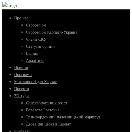
Про нас
Єврорегіон
Єврорегіон Карпати-Україна
Члени ЄКУ
Статутні органи
Вісник
Аналітика
Новини
Програми
Можливості для Карпат
Проекти
3D-тури
Світ карпатських розет
Ровелове Розточчя
Транскордонний паломницький маршрут
Дерев’яні церкви Карпат
Контакти