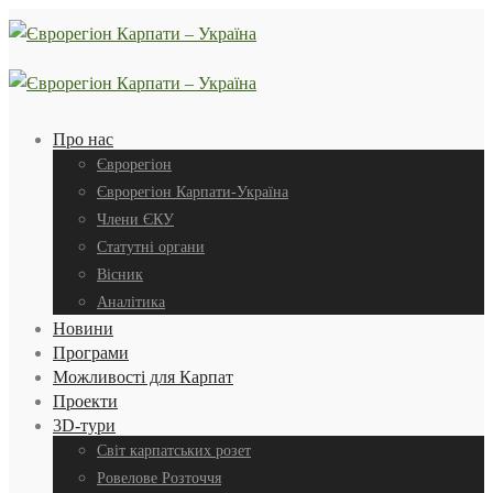
Про нас
Єврорегіон
Єврорегіон Карпати-Україна
Члени ЄКУ
Статутні органи
Вісник
Аналітика
Новини
Програми
Можливості для Карпат
Проекти
3D-тури
Світ карпатських розет
Ровелове Розточчя