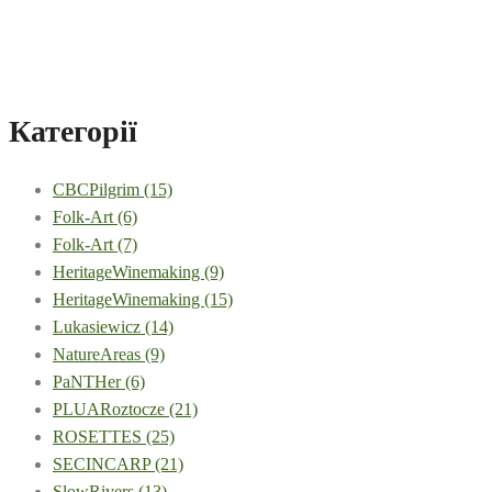
Категорії
CBCPilgrim
(15)
Folk-Art
(6)
Folk-Art
(7)
HeritageWinemaking
(9)
HeritageWinemaking
(15)
Lukasiewicz
(14)
NatureAreas
(9)
PaNTHer
(6)
PLUARoztocze
(21)
ROSETTES
(25)
SECINCARP
(21)
SlowRivers
(13)