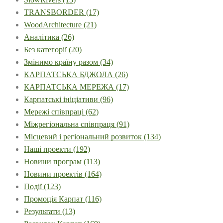
TRANSBORDER
(17)
WoodArchitecture
(21)
Аналітика
(26)
Без категорії
(20)
Змінимо країну разом
(34)
КАРПАТСЬКА БДЖОЛА
(26)
КАРПАТСЬКА МЕРЕЖА
(17)
Карпатські ініціативи
(96)
Мережі співпраці
(62)
Міжрегіональна співпраця
(91)
Місцевий і регіональний розвиток
(134)
Наші проекти
(192)
Новини програм
(113)
Новини проектів
(164)
Події
(123)
Промоція Карпат
(116)
Результати
(13)