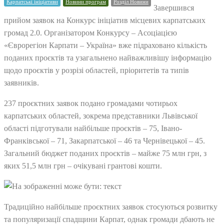
Карпатські ініціативи
Новини програм
Розділ Новини
Завершився
прийом заявок на Конкурс ініціатив місцевих карпатських
громад 2.0. Організатором Конкурсу – Асоціацією
«Єврорегіон Карпати – Україна» вже підраховано кількість
поданих проєктів та узагальнено найважливішу інформацію
щодо проєктів у розрізі областей, пріоритетів та типів
заявників.
237 проєктних заявок подано громадами чотирьох
карпатських областей, зокрема представники Львівської
області підготували найбільше проєктів – 75, Івано-
Франківської – 71, Закарпатської – 46 та Чернівецької – 45.
Загальний бюджет поданих проєктів – майже 75 млн грн, з
яких 51,5 млн грн – очікувані грантові кошти.
Традиційно найбільше проєктних заявок стосуються розвитку
та популяризації спадщини Карпат, однак громади дбають не