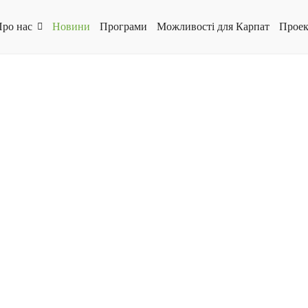
ро нас
Новини
Програми
Можливості для Карпат
Проек
28.12.2021
Карпатські ініціативи
Новини програм
Розділ Новини
Друге життя для Боржавської вузькоколійки
завдяки #карпатські_ініціативи_в_дії
Читати далі