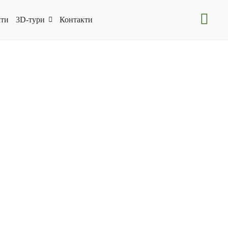
ти
3D-тури
Контакти
24.12.2021
Карпатські ініціативи
Новини програм
Розділ Новини
Ділимось успіхами бенефіціарів Програми
підтримки ініціатив місцевих карпатських
громад
Читати далі