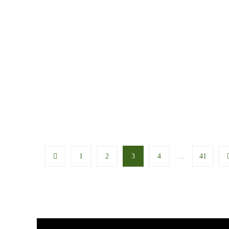
ROSETTES
Наші проекти
Новини проектів
Розділ Новини
Анонс підсумкової конференції проєкту
Читати далі
1
2
3
4
…
41