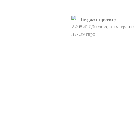
Бюджет проекту
2 498 417,90 євро, в т.ч. гран
357,29 євро
(UA)
“Єврорегіон Карпати Україна
” (UA)