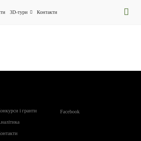
ти
3D-тури
Контакти
онкурси і гранти
Facebook
налітика
онтакти