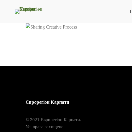
П
Єврорегіон Карпати
© 2021 Єврорегіон Карпати.
Усі права захищено