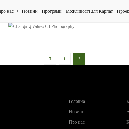
ро нас
Новини
Програми
Можливості для Карпат
Проек
1
2
Головна
К
Новини
А
Про нас
К