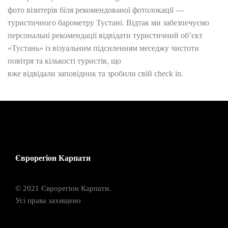
фото візитерів біля рекомендованої фотолокації —
туристичного барометру Тустані. Відтак ми забезпечуємо
персональні рекомендації відвідати туристичний об’єкт
«Тустань» із візуальним підсиленням меседжу чистоти
повітря та кількості туристів, що
вже відвідали заповідник та зробили свій сheck in.
Єврорегіон Карпати
© 2021 Єврорегіон Карпати.
Усі права захищено