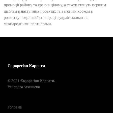
промоції району та краю в цілому, а також стануть першим
щаблем в наступних проектах та вагомим кроком в
розвитку подальшої співпраці з українськими та
міжнародними партнерами.
Єврорегіон Карпати
© 2021 Єврорегіон Карпати.
Усі права захищено
Головна