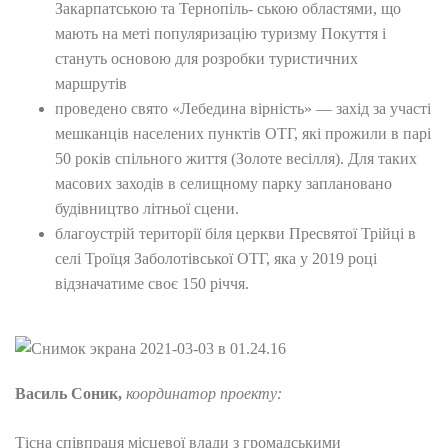
Закарпатською та Тернопіль- ською областями, що
мають на меті популяризацію туризму Покуття і
стануть основою для розробки туристичних
маршрутів
проведено свято «Лебедина вірність» — захід за участі
мешканців населених пунктів ОТГ, які прожили в парі
50 років спільного життя (Золоте весілля). Для таких
масових заходів в селищному парку заплановано
будівництво літньої сцени.
благоустрій території біля церкви Пресвятої Трійці в
селі Троїця Заболотівської ОТГ, яка у 2019 році
відзначатиме своє 150 річчя.
Василь Соник,
координатор проекту:
Тісна співпраця місцевої влади з громадськими