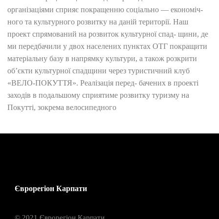
організаціями сприяє покращенню соціально — економіч-
ного та культурного розвитку на даній території. Наш
проект спрямований на розвиток культурної спад- щини, де
ми передбачили у двох населених пунктах ОТГ покращити
матеріальну базу в напрямку культури, а також розкрити
об’єкти культурної спадщини через туристичний клуб
«ВЕЛО-ПОКУТТЯ». Реалізація перед- бачених в проекті
заходів в подальшому сприятиме розвитку туризму на
Покутті, зокрема велосипедного
Єврорегіон Карпати
© 2021 Єврорегіон Карпати.