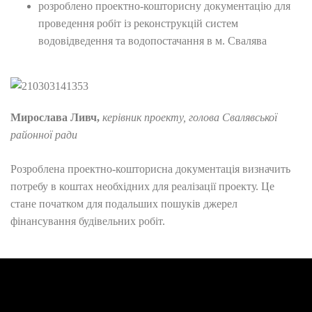
розроблено проектно-кошторисну документацію для
проведення робіт із реконструкцій систем
водовідведення та водопостачання в м. Свалява
Мирослава Ливч,
керівник проекту, голова Свалявської
районної ради
Розроблена проектно-кошторисна документація визначить
потребу в коштах необхідних для реалізації проекту. Це
стане початком для подальших пошуків джерел
фінансування будівельних робіт.