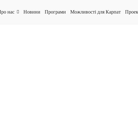
ро нас
Новини
Програми
Можливості для Карпат
Проек
томобільній стоянці поблизу території Карпатського біосферного
стів та відвідувачів міста при перебуванні на території пам’ятк