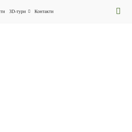
ти
3D-тури
Контакти
 заповідника;
и;