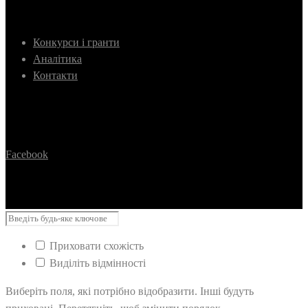
Конкурси і гранти
Аналітика
Контакти
Facebook
Приховати схожість
Виділіть відмінності
Виберіть поля, які потрібно відобразити. Інші будуть