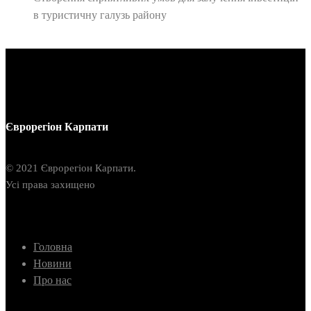
в туристичну галузь району
Єврорегіон Карпати
© 2021 Єврорегіон Карпати.
Усі права захищено
Головна
Новини
Про нас