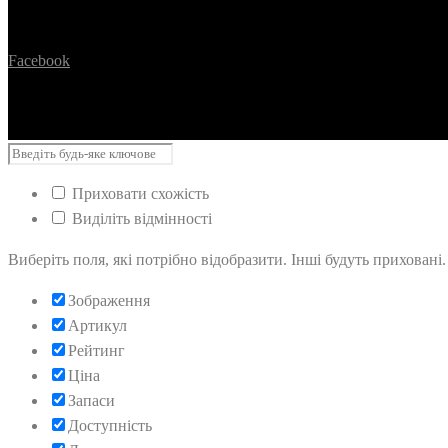
Facebook
Приховати схожість
Виділіть відмінності
Виберіть поля, які потрібно відобразити. Інші будуть приховані
Зображення
Артикул
Рейтинг
Ціна
Запаси
Доступність