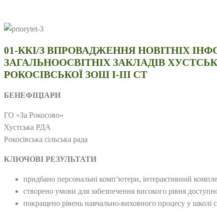
01-ККІ/З ВПРОВАДЖЕННЯ НОВІТНІХ І
ЗАГАЛЬНООСВІТНІХ ЗАКЛАДІВ ХУСТСЬК
РОКОСІВСЬКОЇ ЗОШ І-ІІІ СТ
БЕНЕФІЦІАРИ
ГО «За Рокосово»
Хустська РДА
Рокосівська сільська рада
КЛЮЧОВІ РЕЗУЛЬТАТИ
придбано персональні комп‘ютери, інтерактивний компле
створено умови для забезпечення високого рівня доступно
покращено рівень навчально-виховного процесу у школі с