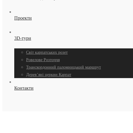
Проекти
3D-тури
Світ карпатських розет
Ровелове Розточчя
Транскордонний паломницький маршрут
Дерев’яні церкви Карпат
Контакти