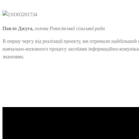
Павло Джуга,
голова Рокосівської сільської ради
В першу чергу від реалізації проекту, ми отримали найбільший 
навчально-виховного процесу засобами інформаційно-комунікац
знаннями.