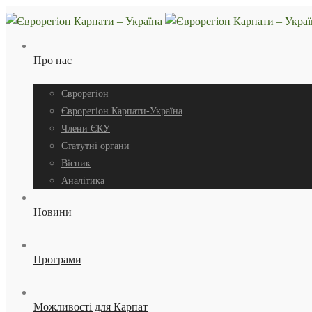
Про нас
Єврорегіон
Єврорегіон Карпати-Україна
Члени ЄКУ
Статутні органи
Вісник
Аналітика
Новини
Програми
Можливості для Карпат