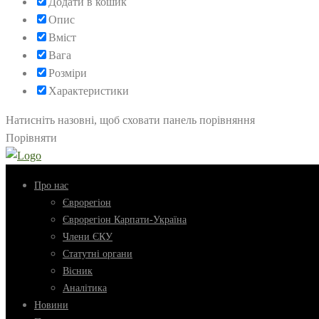
Додати в кошик
Опис
Вміст
Вага
Розміри
Характеристики
Натисніть назовні, щоб сховати панель порівняння
Порівняти
Про нас
Єврорегіон
Єврорегіон Карпати-Україна
Члени ЄКУ
Статутні органи
Вісник
Аналітика
Новини