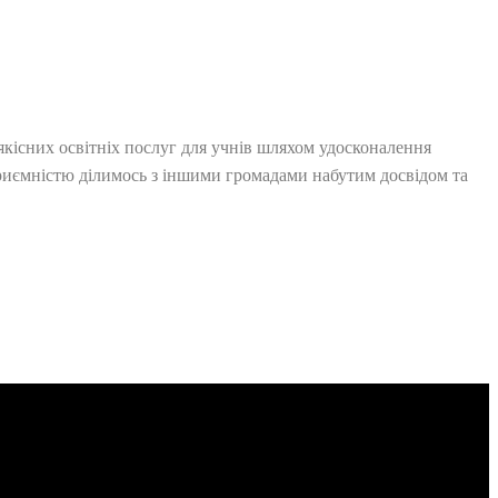
якісних освітніх послуг для учнів шляхом удосконалення
приємністю ділимось з іншими громадами набутим досвідом та