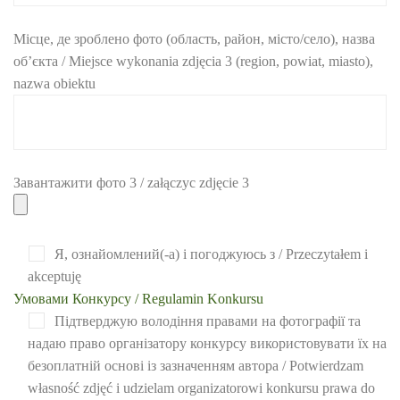
Місце, де зроблено фото (область, район, місто/село), назва
об’єкта / Miejsce wykonania zdjęcia 3 (region, powiat, miasto),
nazwa obiektu
Завантажити фото 3 / załączyc zdjęcie 3
Я, ознайомлений(-а) і погоджуюсь з / Przeczytałem i
akceptuję
Умовами Конкурсу / Regulamin Konkursu
Підтверджую володіння правами на фотографії та
надаю право організатору конкурсу використовувати їх на
безоплатній основі із зазначенням автора / Potwierdzam
własność zdjęć i udzielam organizatorowi konkursu prawa do