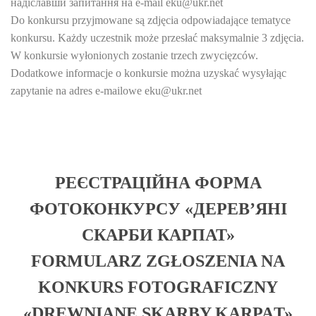
надіславши запитання на e-mail eku@ukr.net
Do konkursu przyjmowane są zdjęcia odpowiadające tematyce
konkursu. Każdy uczestnik może przesłać maksymalnie 3 zdjęcia.
W konkursie wyłonionych zostanie trzech zwycięzców.
Dodatkowe informacje o konkursie można uzyskać wysyłając
zapytanie na adres e-mailowe eku@ukr.net
РЕЄСТРАЦІЙНА ФОРМА
ФОТОКОНКУРСУ «ДЕРЕВ’ЯНІ
СКАРБИ КАРПАТ»
FORMULARZ ZGŁOSZENIA NA
KONKURS FOTOGRAFICZNY
«DREWNIANE SKARBY KARPAТ»